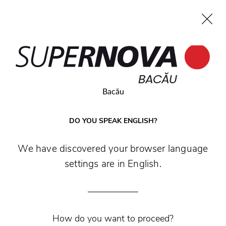
EN
BACĂU
Home
Search
Main navigation
Skip to content
BACĂU
Bacău
DO YOU SPEAK ENGLISH?
We have discovered your browser language
settings are in English.
How do you want to proceed?