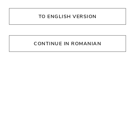
Shopping simplu și complet pentru întreaga
familie
TO ENGLISH VERSION
Sinsay
CONTINUE IN ROMANIAN
ORE DE DESCHIDERE
Luni
09:00 - 21:00
Marţi
09:00 - 21:00
Miercuri
09:00 - 21:00
Joi
09:00 - 21:00
Vineri
09:00 - 21:00
Sâmbătă
09:00 - 21:00