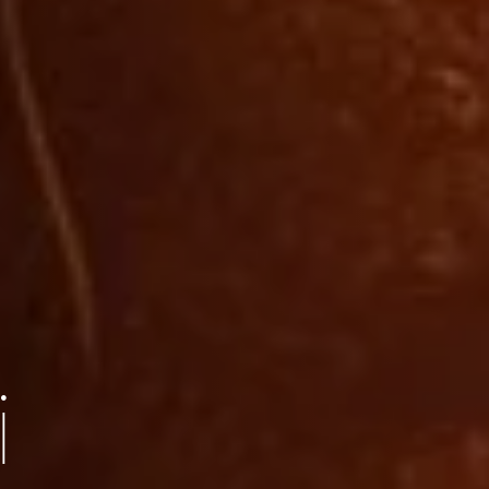
DO YOU SPEAK ENGLISH?
We have discovered your browser
language settings are in English.
i